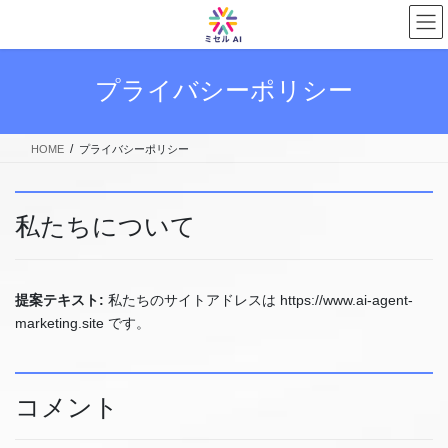
コ
ナ
ン
ビ
テ
ゲ
ン
ー
プライバシーポリシー
ツ
シ
へ
ョ
ス
ン
HOME
プライバシーポリシー
キ
に
ッ
移
プ
動
私たちについて
提案テキスト:
私たちのサイトアドレスは https://www.ai-agent-
marketing.site です。
コメント