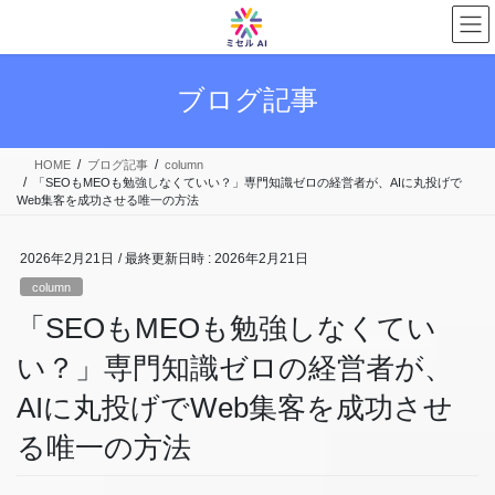
コ
ナ
ン
ビ
テ
ゲ
ン
ー
ブログ記事
ツ
シ
へ
ョ
ス
ン
HOME
ブログ記事
column
キ
に
「SEOもMEOも勉強しなくていい？」専門知識ゼロの経営者が、AIに丸投げで
ッ
移
Web集客を成功させる唯一の方法
プ
動
2026年2月21日
/ 最終更新日時 :
2026年2月21日
column
「SEOもMEOも勉強しなくてい
い？」専門知識ゼロの経営者が、
AIに丸投げでWeb集客を成功させ
る唯一の方法