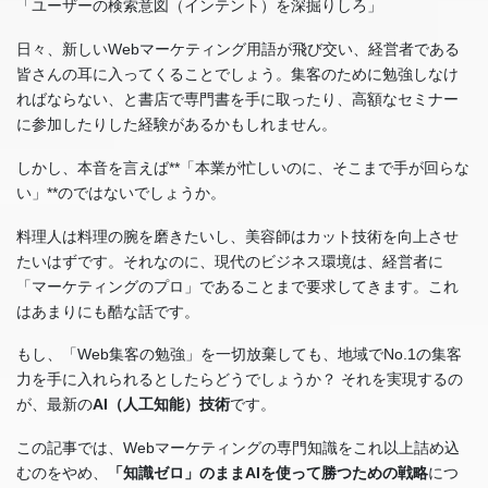
「ユーザーの検索意図（インテント）を深掘りしろ」
日々、新しいWebマーケティング用語が飛び交い、経営者である
皆さんの耳に入ってくることでしょう。集客のために勉強しなけ
ればならない、と書店で専門書を手に取ったり、高額なセミナー
に参加したりした経験があるかもしれません。
しかし、本音を言えば**「本業が忙しいのに、そこまで手が回らな
い」**のではないでしょうか。
料理人は料理の腕を磨きたいし、美容師はカット技術を向上させ
たいはずです。それなのに、現代のビジネス環境は、経営者に
「マーケティングのプロ」であることまで要求してきます。これ
はあまりにも酷な話です。
もし、「Web集客の勉強」を一切放棄しても、地域でNo.1の集客
力を手に入れられるとしたらどうでしょうか？ それを実現するの
が、最新の
AI（人工知能）技術
です。
この記事では、Webマーケティングの専門知識をこれ以上詰め込
むのをやめ、
「知識ゼロ」のままAIを使って勝つための戦略
につ