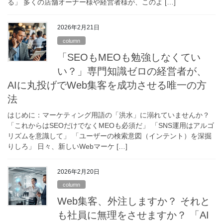
る」 多くの店舗オーナー様や経営者様が、このよ […]
2026年2月21日
column
「SEOもMEOも勉強しなくてい
い？」専門知識ゼロの経営者が、
AIに丸投げでWeb集客を成功させる唯一の方
法
はじめに：マーケティング用語の「洪水」に溺れていませんか？
「これからはSEOだけでなくMEOも必須だ」 「SNS運用はアルゴ
リズムを意識して」 「ユーザーの検索意図（インテント）を深掘
りしろ」 日々、新しいWebマーケ […]
2026年2月20日
column
Web集客、外注しますか？ それと
も社員に無理をさせますか？ 「AI