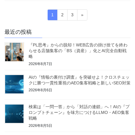
投
固
固
固
1
2
3
»
稿
定
定
定
ペ
ペ
ペ
の
最近の投稿
ー
ー
ー
ペ
ジ
ジ
ジ
『PL思考』からの脱却！WEB広告の掛け捨てを終わ
ー
らせる店舗集客の「BS（資産）」化とAI完全自動戦
ジ
略
2026年8月7日
送
り
AIの『情報の裏付け調査』を突破せよ！クロスチェッ
クに勝つ一貫性重視のAEO集客戦略と新しいSEO対策
2026年8月6日
検索は「一問一答」から「対話の連鎖」へ！AIの『プ
ロンプトチェーン』を味方につけるLLMO・AEO集客
戦略
2026年8月5日