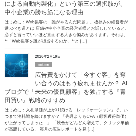
による自動内製化」という第三の選択肢が、
中小企業の勝ち筋になる理由
はじめに：Web集客の「誰がやるんだ問題」。板挟みの経営者が
選ぶべき道とは 店舗や中小企業の経営者様とお話ししていると、
必ずと言っていいほど直面する大きな悩みがあります。それは、
**「Web集客を誰が担当するのか」**と […]
2026年2月19日
column
広告費をかけて「今すぐ客」を奪
い合うのはもう疲れませんか？ AI
ブログで「未来の優良顧客」を独占する『青
田買い』戦略のすすめ
はじめに：入札単価が上がり続ける「レッドオーシャン」で、い
つまで消耗戦を続けますか？ 「先月よりもCPA（顧客獲得単価）
が上がってしまった…」 「競合がどんどん増えて、クリック単価
が高騰している」 毎月の広告レポートを見 […]