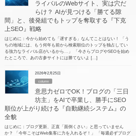
ライバルのWebサイト、実は穴だ
らけ？ AIが見つける「勝てる隙
間」と、後発組でもトップを奪取する『下克
上SEO』戦略
はじめに：今から始めても「遅すぎる」なんてことはない！ 「う
ちの地域には、もう何年も前から検索順位のトップを独占してい
る強力なライバル店がいるから…」 「今さらブログやSEOを始め
たところで、あの古参サイトには勝てないよ […]
2026年2月25日
column
意思力ゼロでOK！ブログの「三日
坊主」をAIで卒業し、勝手にSEO
順位が上がり続ける『自動継続システム』の
全貌
はじめに：ブログ更新、正直「面倒くさい」と思っていません
か？ 「今年こそはWeb集客に力を入れるぞ！」 「毎週必ずブログ