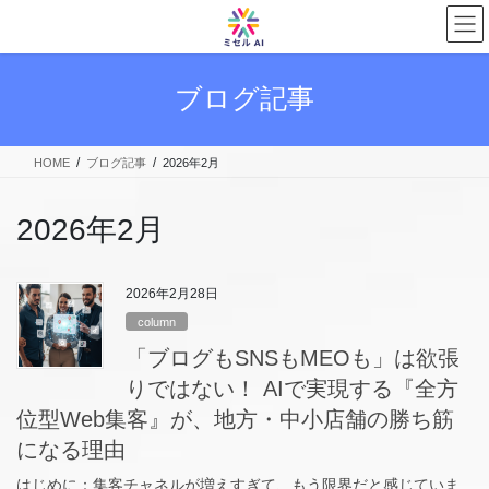
コ
ナ
ン
ビ
テ
ゲ
ン
ー
ブログ記事
ツ
シ
へ
ョ
ス
ン
HOME
ブログ記事
2026年2月
キ
に
ッ
移
プ
動
2026年2月
2026年2月28日
column
「ブログもSNSもMEOも」は欲張
りではない！ AIで実現する『全方
位型Web集客』が、地方・中小店舗の勝ち筋
になる理由
はじめに：集客チャネルが増えすぎて、もう限界だと感じていま