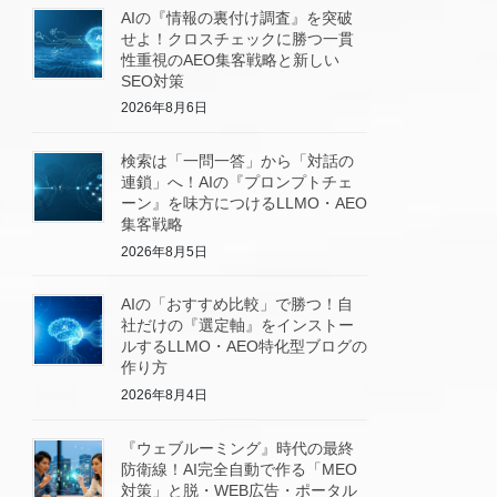
AIの『情報の裏付け調査』を突破
せよ！クロスチェックに勝つ一貫
性重視のAEO集客戦略と新しい
SEO対策
2026年8月6日
検索は「一問一答」から「対話の
連鎖」へ！AIの『プロンプトチェ
ーン』を味方につけるLLMO・AEO
集客戦略
2026年8月5日
AIの「おすすめ比較」で勝つ！自
社だけの『選定軸』をインストー
ルするLLMO・AEO特化型ブログの
作り方
2026年8月4日
『ウェブルーミング』時代の最終
防衛線！AI完全自動で作る「MEO
対策」と脱・WEB広告・ポータル