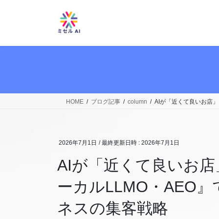
コ
ナ
ン
ビ
テ
ゲ
ン
ー
ツ
シ
へ
ョ
ス
ン
キ
に
ッ
移
HOME
ブログ記事
column
AIが「近くて良いお店
プ
動
2026年7月1日
/ 最終更新日時 :
2026年7月1日
AIが「近くて良いお
ーカルLLMO・AEO
ネスの集客戦略