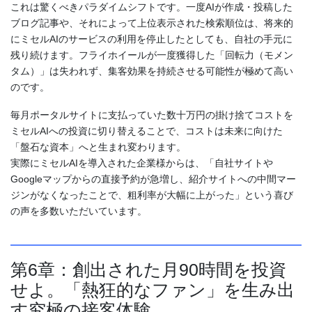
これは驚くべきパラダイムシフトです。一度AIが作成・投稿した
ブログ記事や、それによって上位表示された検索順位は、将来的
にミセルAIのサービスの利用を停止したとしても、自社の手元に
残り続けます。フライホイールが一度獲得した「回転力（モメン
タム）」は失われず、集客効果を持続させる可能性が極めて高い
のです。
毎月ポータルサイトに支払っていた数十万円の掛け捨てコストを
ミセルAIへの投資に切り替えることで、コストは未来に向けた
「盤石な資本」へと生まれ変わります。
実際にミセルAIを導入された企業様からは、「自社サイトや
Googleマップからの直接予約が急増し、紹介サイトへの中間マー
ジンがなくなったことで、粗利率が大幅に上がった」という喜び
の声を多数いただいています。
第6章：創出された月90時間を投資
せよ。「熱狂的なファン」を生み出
す究極の接客体験