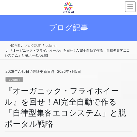
コ
ナ
ン
ビ
テ
ゲ
ン
ー
ブログ記事
ツ
シ
へ
ョ
ス
ン
HOME
ブログ記事
column
キ
に
『オーガニック・フライホイール』を回せ！AI完全自動で作る「自律型集客エコ
ッ
移
システム」と脱ポータル戦略
プ
動
2026年7月5日
/ 最終更新日時 :
2026年7月5日
column
『オーガニック・フライホイー
ル』を回せ！AI完全自動で作る
「自律型集客エコシステム」と脱
ポータル戦略