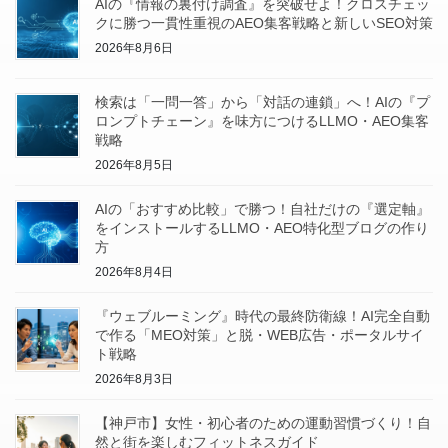
AIの『情報の裏付け調査』を突破せよ！クロスチェッ
クに勝つ一貫性重視のAEO集客戦略と新しいSEO対策
2026年8月6日
検索は「一問一答」から「対話の連鎖」へ！AIの『プ
ロンプトチェーン』を味方につけるLLMO・AEO集客
戦略
2026年8月5日
AIの「おすすめ比較」で勝つ！自社だけの『選定軸』
をインストールするLLMO・AEO特化型ブログの作り
方
2026年8月4日
『ウェブルーミング』時代の最終防衛線！AI完全自動
で作る「MEO対策」と脱・WEB広告・ポータルサイ
ト戦略
2026年8月3日
【神戸市】女性・初心者のための運動習慣づくり！自
然と街を楽しむフィットネスガイド