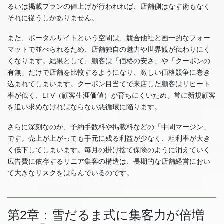
るいは掲載プランの値上げが行われれば、店舗側はなす術もなく
それに従うしかありません。
また、ポータルサイトという空間は、競合他社と画一的なフォー
マットで並べられるため、店舗独自の魅力や世界観が伝わりにく
くなります。結果として、顧客は「価格の安さ」や「クーポンの
有無」だけで店舗を比較するようになり、激しい価格競争に巻き
込まれてしまいます。クーポン目当てで来店した顧客はリピート
率が低く、LTV（顧客生涯価値）が育ちにくいため、常に新規顧客
を追い求めなければならない悪循環に陥ります。
さらに深刻なのが、予約手数料や掲載料などの「中間マージン」
です。売上が上がっても手元に残る利益が少なく、粗利率が大き
く低下してしまいます。毎月の掛け捨て保険のように消えていく
広告費に依存するリニア集客の構造は、長期的な店舗経営におい
て大きなリスクをはらんでいるのです。
第2章：雪だるま式に集客力が倍増