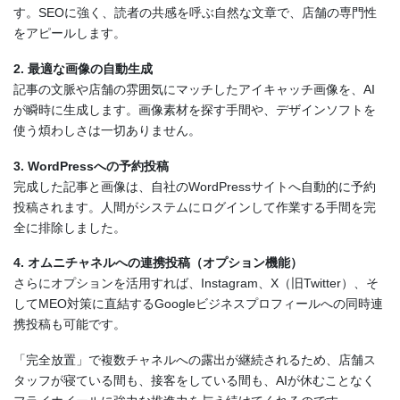
す。SEOに強く、読者の共感を呼ぶ自然な文章で、店舗の専門性
をアピールします。
2. 最適な画像の自動生成
記事の文脈や店舗の雰囲気にマッチしたアイキャッチ画像を、AI
が瞬時に生成します。画像素材を探す手間や、デザインソフトを
使う煩わしさは一切ありません。
3. WordPressへの予約投稿
完成した記事と画像は、自社のWordPressサイトへ自動的に予約
投稿されます。人間がシステムにログインして作業する手間を完
全に排除しました。
4. オムニチャネルへの連携投稿（オプション機能）
さらにオプションを活用すれば、Instagram、X（旧Twitter）、そ
してMEO対策に直結するGoogleビジネスプロフィールへの同時連
携投稿も可能です。
「完全放置」で複数チャネルへの露出が継続されるため、店舗ス
タッフが寝ている間も、接客をしている間も、AIが休むことなく