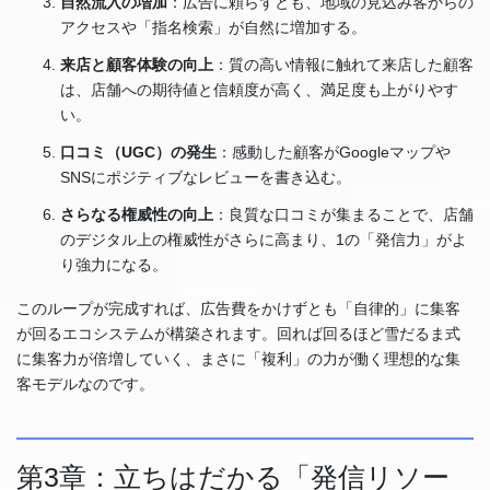
自然流入の増加
：広告に頼らずとも、地域の見込み客からの
アクセスや「指名検索」が自然に増加する。
来店と顧客体験の向上
：質の高い情報に触れて来店した顧客
は、店舗への期待値と信頼度が高く、満足度も上がりやす
い。
口コミ（UGC）の発生
：感動した顧客がGoogleマップや
SNSにポジティブなレビューを書き込む。
さらなる権威性の向上
：良質な口コミが集まることで、店舗
のデジタル上の権威性がさらに高まり、1の「発信力」がよ
り強力になる。
このループが完成すれば、広告費をかけずとも「自律的」に集客
が回るエコシステムが構築されます。回れば回るほど雪だるま式
に集客力が倍増していく、まさに「複利」の力が働く理想的な集
客モデルなのです。
第3章：立ちはだかる「発信リソー