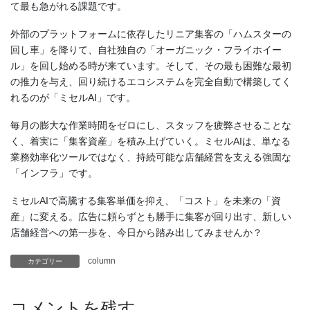
て最も急がれる課題です。
外部のプラットフォームに依存したリニア集客の「ハムスターの
回し車」を降りて、自社独自の「オーガニック・フライホイー
ル」を回し始める時が来ています。そして、その最も困難な最初
の推力を与え、回り続けるエコシステムを完全自動で構築してく
れるのが「ミセルAI」です。
毎月の膨大な作業時間をゼロにし、スタッフを疲弊させることな
く、着実に「集客資産」を積み上げていく。ミセルAIは、単なる
業務効率化ツールではなく、持続可能な店舗経営を支える強固な
「インフラ」です。
ミセルAIで高騰する集客単価を抑え、「コスト」を未来の「資
産」に変える。広告に頼らずとも勝手に集客が回り出す、新しい
店舗経営への第一歩を、今日から踏み出してみませんか？
column
カテゴリー
コメントを残す