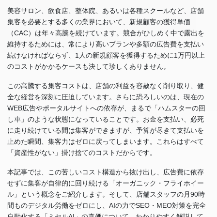
美容サロン、飲食店、整体院、あるいは各種スクールなど、店舗
集客を必要とする多くの業界において、新規顧客の獲得単価
（CAC）は年々高騰を続けています。競合がひしめく中で露出を
維持するためには、常により高いプランや多額の広告費を支払い
続けなければならず、1人の新規顧客を獲得するために1万円以上
のコストがかかるケースも決して珍しくありません。
この高騰する集客コストは、店舗の利益を容赦なく削り取り、健
全な経営を深刻に圧迫しています。さらに恐ろしいのは、現在の
WEB広告やポータルサイトへの依存が、まるで「ハムスターの回
し車」のような状態になっていることです。お金を支払い、必死
に走り続けている間は集客ができますが、予算が尽きて支払いを
止めた瞬間、集客力はゼロに戻ってしまいます。これらはすべて
「資産性がない」掛け捨てのコストだからです。
本記事では、この苦しいコスト構造から抜け出し、広告費に依存
せずに集客が自律的に回り続ける「オーガニック・フライホイー
ル」という概念をご紹介します。そして、店舗スタッフの月90時
間ものデジタル労働をゼロにし、AIの力でSEO・MEO対策を完全
自動化する「ミセルAI」の真価について、わかりやすく解説して