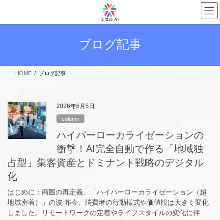
コ
ナ
ン
ビ
テ
ゲ
ン
ー
ブログ記事
ツ
シ
へ
ョ
ス
ン
HOME
ブログ記事
キ
に
ッ
移
プ
動
2026年6月5日
column
ハイパーローカライゼーションの
衝撃！AI完全自動で作る「地域独
占型」集客資産とドミナント戦略のデジタル
化
はじめに：商圏の再定義。「ハイパーローカライゼーション（超
地域密着）」の波 昨今、消費者の行動様式や価値観は大きく変化
しました。リモートワークの定着やライフスタイルの変化に伴