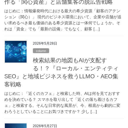
作る「関心資産」と店舗集客の脱広告戦略
はじめに：情報爆発時代における最大の希少資源「顧客のアテン
ション（関心）」 現代のビジネス環境において、企業や店舗が追
い求めるべき最も価値のある希少資源とは一体何でしょうか。そ
れは「資金」でも「最新の設備」でもなく、顧客 […]
2026年5月28日
column
検索結果の地図もAIが支配す
る！？『ローカル・エンティティ
SEO』と地域ビジネスを救うLLMO・AEO集
客戦略
はじめに：「近くのカフェ」と検索した時、AIは何を見ておすす
めを決めている？ スマホを取り出して「近くの落ち着けるカフ
ェ」と検索する。そんな日常的な風景が、今、根底から劇的に変
わろうとしていることにお気づきですか？ 少し […]
2026年5月27日