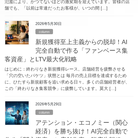
氾濫により、かつてないほどの激変期を迎えています。皆様の店
舗でも、「以前は常連だったお客様が、いつの間 […]
2026年5月30日
column
新規獲得至上主義からの脱却！AI
完全自動で作る「ファンベース集
客資産」とLTV最大化戦略
はじめに：終わりなき新規獲得レース。店舗経営を疲弊させる
「穴の空いたバケツ」状態とは 毎月の売上目標を達成するため
に、ひたすら新規顧客を追い求める日々。多くの店舗経営者が、
この「終わりなき集客競争」に疲弊しています。莫大 […]
2026年5月29日
column
アテンション・エコノミー（関心
経済）を勝ち抜け！AI完全自動で