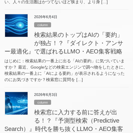
い、人々の生活圏はかつてないほど狭まり、より身 […]
2026年6月4日
column
検索結果のトップはAIの「要約」
が独占！？『ダイレクト・アンサ
ー最適化』で選ばれるLLMO・AEO集客戦略
はじめに：検索結果の一番上に出る「AIの要約」に気づいていま
すか？ 最近、Googleなどの検索エンジンで調べ物をしたときに、
検索結果の一番上に「AIによる要約」が表示されるようになった
のにお気づきですか？検索窓に質問を […]
2026年6月3日
column
検索窓に入力する前に答えが出
る！？『予測型検索（Predictive
Search）』時代を勝ち抜くLLMO・AEO集客