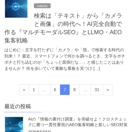
column
検索は「テキスト」から「カメラ
と画像」の時代へ！AI完全自動で
作る『マルチモーダルSEO』とLLMO・AEO
集客戦略
はじめに：文字を打たずに「カメラ」や「指」で検索する時代の
到来！？ 最近、スマートフォンで何かを調べるとき、文字をポチ
ポチと打ち込むのが「ちょっと面倒だな…」と感じたことはあり
ませんか？ 街を歩いていて素敵な看板を見つけ […]
投
固
固
固
固
固
«
1
…
6
7
8
…
31
»
稿
定
定
定
定
定
ペ
ペ
ペ
ペ
ペ
の
最近の投稿
ー
ー
ー
ー
ー
ペ
ジ
ジ
ジ
ジ
ジ
AIの『情報の裏付け調査』を突破せよ！クロスチェッ
ー
クに勝つ一貫性重視のAEO集客戦略と新しいSEO対策
ジ
2026年8月6日