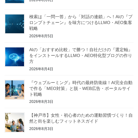
送
り
検索は「一問一答」から「対話の連鎖」へ！AIの『プ
ロンプトチェーン』を味方につけるLLMO・AEO集客
戦略
2026年8月5日
AIの「おすすめ比較」で勝つ！自社だけの『選定軸』
をインストールするLLMO・AEO特化型ブログの作り
方
2026年8月4日
『ウェブルーミング』時代の最終防衛線！AI完全自動
で作る「MEO対策」と脱・WEB広告・ポータルサイ
ト戦略
2026年8月3日
【神戸市】女性・初心者のための運動習慣づくり！自
然と街を楽しむフィットネスガイド
2026年8月3日