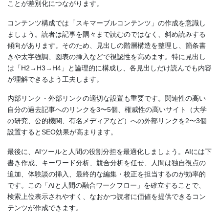
ことが差別化につながります。
コンテンツ構成では「スキマーブルコンテンツ」の作成を意識し
ましょう。読者は記事を隅々まで読むのではなく、斜め読みする
傾向があります。そのため、見出しの階層構造を整理し、箇条書
きや太字強調、図表の挿入などで視認性を高めます。特に見出し
は「H2→H3→H4」と論理的に構成し、各見出しだけ読んでも内容
が理解できるよう工夫します。
内部リンク・外部リンクの適切な設置も重要です。関連性の高い
自分の過去記事へのリンクを3〜5個、権威性の高いサイト（大学
の研究、公的機関、有名メディアなど）への外部リンクを2〜3個
設置するとSEO効果が高まります。
最後に、AIツールと人間の役割分担を最適化しましょう。AIには下
書き作成、キーワード分析、競合分析を任せ、人間は独自視点の
追加、体験談の挿入、最終的な編集・校正を担当するのが効率的
です。この「AIと人間の融合ワークフロー」を確立することで、
検索上位表示されやすく、なおかつ読者に価値を提供できるコン
テンツが作成できます。