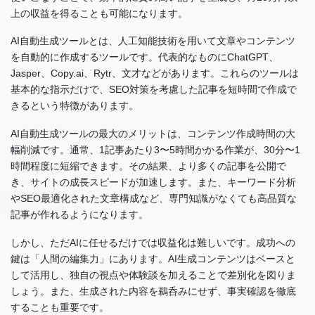
上の収益を得ることも可能になります。
AI自動生成ツールとは、人工知能技術を用いて文章やコンテンツ
を自動的に作成するツールです。代表的なものにChatGPT、
Jasper、Copy.ai、Rytr、文才などがあります。これらのツールは
基本的な指示だけで、SEO対策を考慮した記事を短時間で作成で
きるという特徴があります。
AI自動生成ツールの最大のメリットは、コンテンツ作成時間の大
幅削減です。通常、1記事あたり3〜5時間かかる作業が、30分〜1
時間程度に短縮できます。その結果、より多くの記事を公開で
き、サイトの成長スピードが加速します。また、キーワード分析
やSEO最適化された文章構成など、専門知識がなくても高品質な
記事が作れるようになります。
しかし、ただAIに任せるだけでは収益化は難しいです。成功への
鍵は「人間の編集力」にあります。AI生成コンテンツはベースと
して活用し、独自の視点や体験談を加えることで差別化を図りま
しょう。また、生成された内容を鵜呑みにせず、事実確認を徹底
することも重要です。