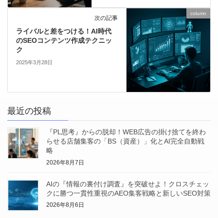
column
次の記事
ライバルと差をつける！AI時代
のSEOコンテンツ作成テクニッ
ク
2025年3月28日
最近の投稿
『PL思考』からの脱却！WEB広告の掛け捨てを終わ
らせる店舗集客の「BS（資産）」化とAI完全自動戦
略
2026年8月7日
AIの『情報の裏付け調査』を突破せよ！クロスチェッ
クに勝つ一貫性重視のAEO集客戦略と新しいSEO対策
2026年8月6日