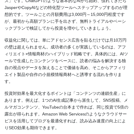
ス」です。ChatGPTのような基本的なAIから始め、慣れてきたら
JasperやCopyAIなどの特化型ツールへステップアップするのが理
想的です。ツールごとの月額費用は3,000円～15,000円程度です
が、最初から高額プランに手を出さず、無料トライアルやベーシ
ックプランで検証してから投資を増やしていきましょう。
収益化に関しては、単にアドセンス広告を貼るだけでは月10万円
の壁は超えられません。成功者の多くが実践しているのは、アフ
ィリエイト×情報商材のハイブリッド戦略です。具体的には、AIツ
ールで生成したコンテンツをベースに、読者の悩みを解決する独
自の視点やデータを加えることで価値を高め、そこからアフィリ
エイト製品や自作の小規模情報商材へと誘導する流れを作りま
す。
投資対効果を最大化するポイントは「コンテンツの連鎖生産」に
あります。例えば、1つのAI生成記事から派生して、SNS投稿、メ
ルマガコンテンツ、YouTubeの台本まで作れば、同じ投資で5倍の
露出が得られます。Amazon Web Servicesのようなクラウドサー
ビスを活用してブログを最適化すれば、読み込み速度の向上によ
りSEO効果も期待できます。