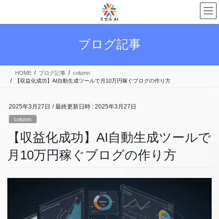
コ
ナ
ン
ビ
テ
ゲ
ン
ー
ブログ記事
ツ
シ
へ
ョ
ス
ン
HOME
ブログ記事
column
キ
に
【収益化成功】AI自動生成ツールで月10万円稼ぐブログの作り方
ッ
移
プ
動
2025年3月27日
/ 最終更新日時 :
2025年3月27日
column
【収益化成功】AI自動生成ツールで
月10万円稼ぐブログの作り方