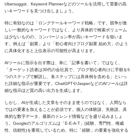
Ubersuggst、Keyword Plannerなどのツールを活用して需要の高
いキーワードを見つけ出しましょう。
特に有効なのは「ロングテールキーワード戦略」です。競争が激
しい一般的なキーワードではなく、より具体的で検索ボリューム
は少ないものの、コンバージョン率が高いキーワードを狙いま
す。例えば「副業」より「初心者向けブログ副業 始め方」のよう
に具体化すると上位表示の可能性が高まります。
AIツールに指示を出す際は、単に「記事を書いて」ではなく、
「ターゲット読者は30代の会社員で、ブログ初心者向けに手順を5
つのステップで解説し、各ステップには具体例を含める」といっ
た詳細な指示が重要です。ChatGPTやJasperなどのAIツールは詳
細な指示ほど質の高い出力を生成します。
しかし、AIが生成した文章をそのまま使うのではなく、人間なら
ではの要素を加えることが必須です。個人の体験談、失敗談、具
体的な数字データ、最新のトレンド情報などを盛り込みましょ
う。Googleのアルゴリズムは「E-E-A-T」(経験、専門性、権威
性、信頼性)を重視しているため、特に「経験」の要素を強化する