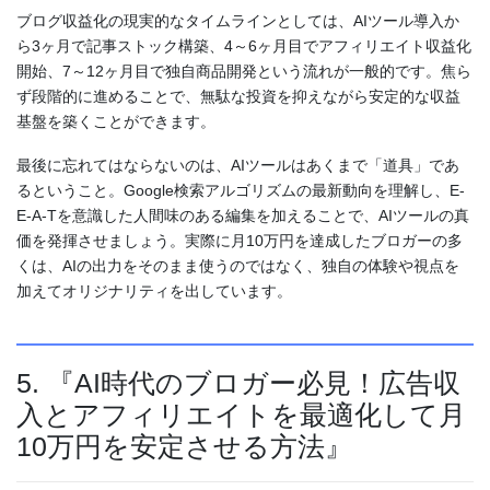
ブログ収益化の現実的なタイムラインとしては、AIツール導入か
ら3ヶ月で記事ストック構築、4～6ヶ月目でアフィリエイト収益化
開始、7～12ヶ月目で独自商品開発という流れが一般的です。焦ら
ず段階的に進めることで、無駄な投資を抑えながら安定的な収益
基盤を築くことができます。
最後に忘れてはならないのは、AIツールはあくまで「道具」であ
るということ。Google検索アルゴリズムの最新動向を理解し、E-
E-A-Tを意識した人間味のある編集を加えることで、AIツールの真
価を発揮させましょう。実際に月10万円を達成したブロガーの多
くは、AIの出力をそのまま使うのではなく、独自の体験や視点を
加えてオリジナリティを出しています。
5. 『AI時代のブロガー必見！広告収
入とアフィリエイトを最適化して月
10万円を安定させる方法』