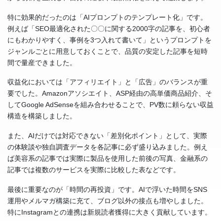
特に効果的だったのは「AIプロンプトのテンプレート化」です。
例えば「SEO最適化された〇〇に関する2000字の記事を、初心者
にもわかりやすく、事例を3つ入れて書いて」というプロンプトを
ジャンルごとに用意しておくことで、品質の安定した記事を短時
間で量産できました。
収益化においては「アフィリエイト」と「広告」のバランスが重
要でした。Amazonアソシエイト、ASP経由の高単価商品紹介、そ
してGoogle AdSenseを組み合わせることで、PV数に頼らない収益
構造を構築しました。
また、AIだけでは対応できない「差別化ポイント」として、実際
の体験談や独自調査データを各記事に必ず盛り込みました。例え
ば美容系の記事では実際に製品を使用した前後の写真、金融系の
記事では複数のサービスを実際に比較した表などです。
最後に重要なのが「時間の再投資」です。AIで浮いた時間をSNS
運用やメルマガ構築に充て、ブログ以外の接点も増やしました。
特にInstagramとの連携は新規読者獲得に大きく貢献しています。