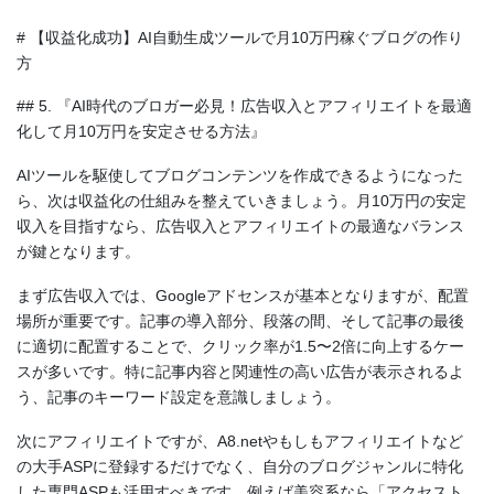
# 【収益化成功】AI自動生成ツールで月10万円稼ぐブログの作り
方
## 5. 『AI時代のブロガー必見！広告収入とアフィリエイトを最適
化して月10万円を安定させる方法』
AIツールを駆使してブログコンテンツを作成できるようになった
ら、次は収益化の仕組みを整えていきましょう。月10万円の安定
収入を目指すなら、広告収入とアフィリエイトの最適なバランス
が鍵となります。
まず広告収入では、Googleアドセンスが基本となりますが、配置
場所が重要です。記事の導入部分、段落の間、そして記事の最後
に適切に配置することで、クリック率が1.5〜2倍に向上するケー
スが多いです。特に記事内容と関連性の高い広告が表示されるよ
う、記事のキーワード設定を意識しましょう。
次にアフィリエイトですが、A8.netやもしもアフィリエイトなど
の大手ASPに登録するだけでなく、自分のブログジャンルに特化
した専門ASPも活用すべきです。例えば美容系なら「アクセスト