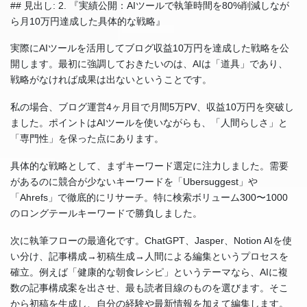
## 見出し: 2. 『実績公開：AIツールで執筆時間を80%削減しなが
ら月10万円達成した具体的な戦略』
実際にAIツールを活用してブログ収益10万円を達成した戦略を公
開します。最初に強調しておきたいのは、AIは「道具」であり、
戦略がなければ成果は出ないということです。
私の場合、ブログ運営4ヶ月目で月間5万PV、収益10万円を突破し
ました。ポイントはAIツールを使いながらも、「人間らしさ」と
「専門性」を保った点にあります。
具体的な戦略として、まずキーワード選定に注力しました。需要
があるのに競合が少ないキーワードを「Ubersuggest」や
「Ahrefs」で徹底的にリサーチ。特に検索ボリューム300〜1000
のロングテールキーワードで勝負しました。
次に執筆フローの最適化です。ChatGPT、Jasper、Notion AIを使
い分け、記事構成→初稿生成→人間による編集というプロセスを
確立。例えば「健康的な朝食レシピ」というテーマなら、AIに複
数の記事構成案を出させ、最も読者目線のものを選びます。そこ
から初稿を生成し、自分の経験や最新情報を加えて編集します。