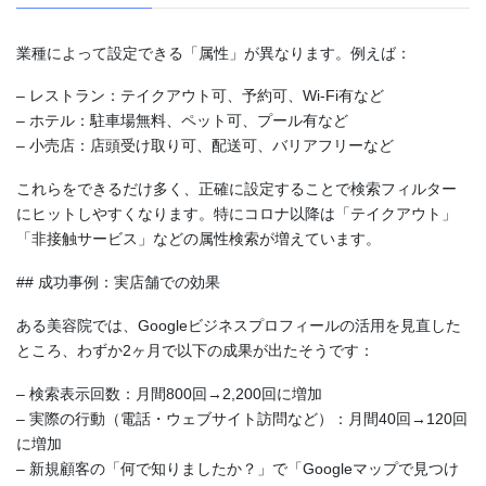
業種によって設定できる「属性」が異なります。例えば：
– レストラン：テイクアウト可、予約可、Wi-Fi有など
– ホテル：駐車場無料、ペット可、プール有など
– 小売店：店頭受け取り可、配送可、バリアフリーなど
これらをできるだけ多く、正確に設定することで検索フィルター
にヒットしやすくなります。特にコロナ以降は「テイクアウト」
「非接触サービス」などの属性検索が増えています。
## 成功事例：実店舗での効果
ある美容院では、Googleビジネスプロフィールの活用を見直した
ところ、わずか2ヶ月で以下の成果が出たそうです：
– 検索表示回数：月間800回→2,200回に増加
– 実際の行動（電話・ウェブサイト訪問など）：月間40回→120回
に増加
– 新規顧客の「何で知りましたか？」で「Googleマップで見つけ