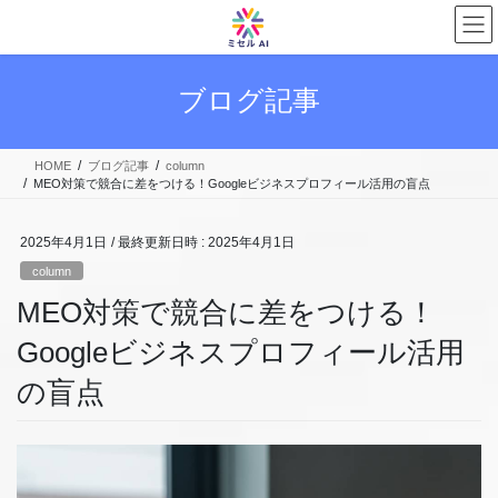
コ
ナ
ン
ビ
テ
ゲ
ン
ー
ブログ記事
ツ
シ
へ
ョ
ス
ン
HOME
ブログ記事
column
キ
に
MEO対策で競合に差をつける！Googleビジネスプロフィール活用の盲点
ッ
移
プ
動
2025年4月1日
/ 最終更新日時 :
2025年4月1日
column
MEO対策で競合に差をつける！
Googleビジネスプロフィール活用
の盲点