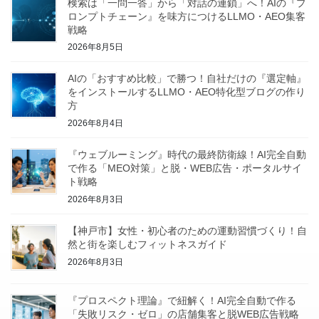
検索は「一問一答」から「対話の連鎖」へ！AIの『プ
ロンプトチェーン』を味方につけるLLMO・AEO集客
戦略
2026年8月5日
AIの「おすすめ比較」で勝つ！自社だけの『選定軸』
をインストールするLLMO・AEO特化型ブログの作り
方
2026年8月4日
『ウェブルーミング』時代の最終防衛線！AI完全自動
で作る「MEO対策」と脱・WEB広告・ポータルサイ
ト戦略
2026年8月3日
【神戸市】女性・初心者のための運動習慣づくり！自
然と街を楽しむフィットネスガイド
2026年8月3日
『プロスペクト理論』で紐解く！AI完全自動で作る
「失敗リスク・ゼロ」の店舗集客と脱WEB広告戦略