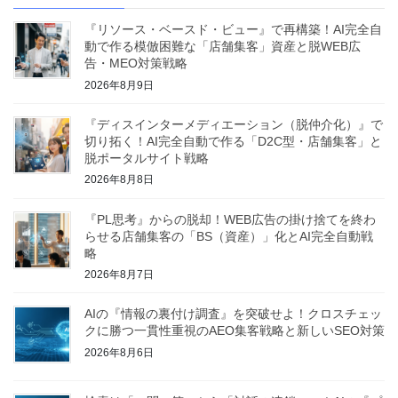
『リソース・ベースド・ビュー』で再構築！AI完全自
動で作る模倣困難な「店舗集客」資産と脱WEB広
告・MEO対策戦略
2026年8月9日
『ディスインターメディエーション（脱仲介化）』で
切り拓く！AI完全自動で作る「D2C型・店舗集客」と
脱ポータルサイト戦略
2026年8月8日
『PL思考』からの脱却！WEB広告の掛け捨てを終わ
らせる店舗集客の「BS（資産）」化とAI完全自動戦
略
2026年8月7日
AIの『情報の裏付け調査』を突破せよ！クロスチェッ
クに勝つ一貫性重視のAEO集客戦略と新しいSEO対策
2026年8月6日