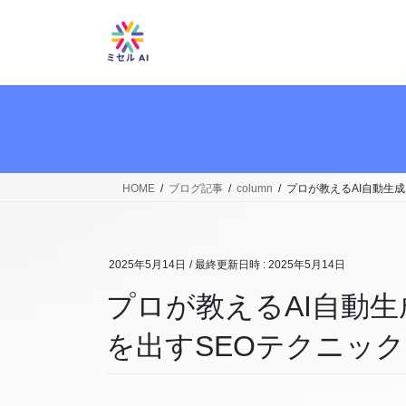
コ
ナ
ン
ビ
テ
ゲ
ン
ー
ツ
シ
へ
ョ
ス
ン
キ
に
ッ
移
HOME
ブログ記事
column
プロが教えるAI自動生
プ
動
2025年5月14日
/ 最終更新日時 :
2025年5月14日
プロが教えるAI自動
を出すSEOテクニック