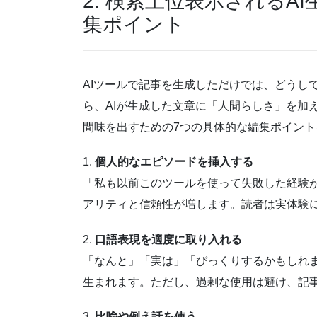
2. 検索上位表示されるA
集ポイント
AIツールで記事を生成しただけでは、どうし
ら、AIが生成した文章に「人間らしさ」を加
間味を出すための7つの具体的な編集ポイント
1.
個人的なエピソードを挿入する
「私も以前このツールを使って失敗した経験
アリティと信頼性が増します。読者は実体験
2.
口語表現を適度に取り入れる
「なんと」「実は」「びっくりするかもしれ
生まれます。ただし、過剰な使用は避け、記
3.
比喩や例え話を使う