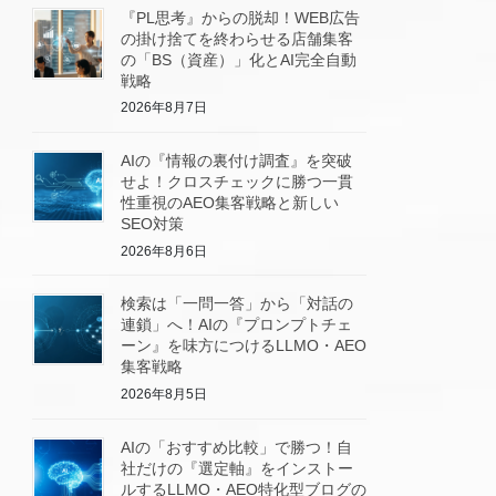
『PL思考』からの脱却！WEB広告
の掛け捨てを終わらせる店舗集客
の「BS（資産）」化とAI完全自動
戦略
2026年8月7日
AIの『情報の裏付け調査』を突破
せよ！クロスチェックに勝つ一貫
性重視のAEO集客戦略と新しい
SEO対策
2026年8月6日
検索は「一問一答」から「対話の
連鎖」へ！AIの『プロンプトチェ
ーン』を味方につけるLLMO・AEO
集客戦略
2026年8月5日
AIの「おすすめ比較」で勝つ！自
社だけの『選定軸』をインストー
ルするLLMO・AEO特化型ブログの