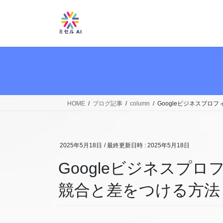
コ
ナ
ン
ビ
テ
ゲ
ン
ー
ツ
シ
へ
ョ
ス
ン
キ
に
ッ
移
HOME
ブログ記事
column
Googleビジネスプロ
プ
動
2025年5月18日
/ 最終更新日時 :
2025年5月18日
Googleビジネスプ
競合と差をつける方法