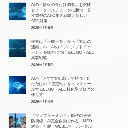
AIの『情報の裏付け調査』を突破
せよ！クロスチェックに勝つ一貫
性重視のAEO集客戦略と新しい
SEO対策
2026年8月6日
検索は「一問一答」から「対話の
連鎖」へ！AIの『プロンプトチェ
ーン』を味方につけるLLMO・AEO
集客戦略
2026年8月5日
AIの「おすすめ比較」で勝つ！自
社だけの『選定軸』をインストー
ルするLLMO・AEO特化型ブログの
作り方
2026年8月4日
『ウェブルーミング』時代の最終
防衛線！AI完全自動で作る「MEO
対策」と脱・WEB広告・ポータル