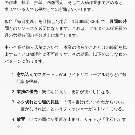
の作成、執筆、推敲、画像選定、そして入稿作業まで含めると、
慣れている人でも平均して3時間はかかります。
仮に「毎日更新」を目指した場合、1日3時間×30日で、
月間90時
間
ものリソースが必要になります。これは、フルタイム従業員の
月の労働時間の半分以上に相当します。
中小企業や個人店舗において、本業の傍らでこれだけの時間を捻
出することは物理的に不可能です。その結果、以下のような負の
パターンに陥ります。
意気込んでスタート
：Webサイトリニューアル時などに数
記事を投稿。
業務の優先
：繁忙期に入り、更新が後回しになる。
ネタ切れと心理的負担
：「何を書けばいいかわからない」
「書かなければ」というプレッシャーがストレスになる。
放置
：いつの間にか更新が止まり、サイトが「化石化」す
る。