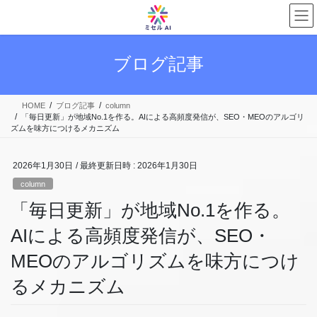
コ
ナ
ン
ビ
テ
ゲ
ン
ー
ブログ記事
ツ
シ
へ
ョ
ス
ン
HOME
ブログ記事
column
キ
に
「毎日更新」が地域No.1を作る。AIによる高頻度発信が、SEO・MEOのアルゴリ
ッ
移
ズムを味方につけるメカニズム
プ
動
2026年1月30日
/ 最終更新日時 :
2026年1月30日
column
「毎日更新」が地域No.1を作る。
AIによる高頻度発信が、SEO・
MEOのアルゴリズムを味方につけ
るメカニズム