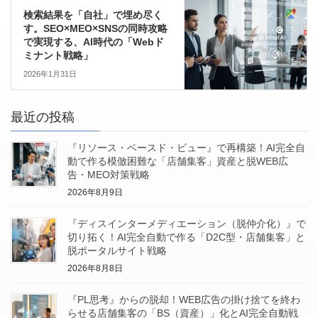
検索結果を「自社」で埋め尽く
す。SEO×MEO×SNSの同時攻略
で実現する、AI時代の「Webド
ミナント戦略」
2026年1月31日
最近の投稿
『リソース・ベースド・ビュー』で再構築！AI完全自
動で作る模倣困難な「店舗集客」資産と脱WEB広
告・MEO対策戦略
2026年8月9日
『ディスインターメディエーション（脱仲介化）』で
切り拓く！AI完全自動で作る「D2C型・店舗集客」と
脱ポータルサイト戦略
2026年8月8日
『PL思考』からの脱却！WEB広告の掛け捨てを終わ
らせる店舗集客の「BS（資産）」化とAI完全自動戦