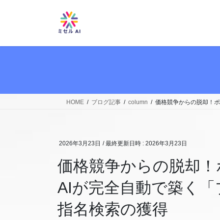
コ
ナ
ン
ビ
テ
ゲ
ン
ー
ツ
シ
へ
ョ
ス
ン
キ
に
ッ
移
HOME
ブログ記事
column
価格競争からの脱却！ポ
プ
動
2026年3月23日
/ 最終更新日時 :
2026年3月23日
価格競争からの脱却！
AIが完全自動で築く
指名検索の獲得